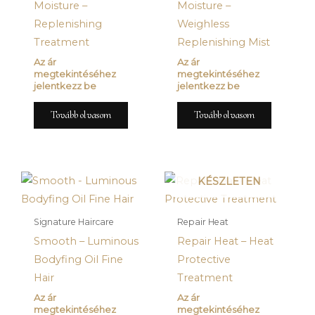
Moisture –
Moisture –
Replenishing
Weighless
Treatment
Replenishing Mist
Az ár
Az ár
megtekintéséhez
megtekintéséhez
jelentkezz be
jelentkezz be
Tovább olvasom
Tovább olvasom
JELENLEG NINCS
KÉSZLETEN
Signature Haircare
Repair Heat
Smooth – Luminous
Repair Heat – Heat
Bodyfing Oil Fine
Protective
Hair
Treatment
Az ár
Az ár
megtekintéséhez
megtekintéséhez