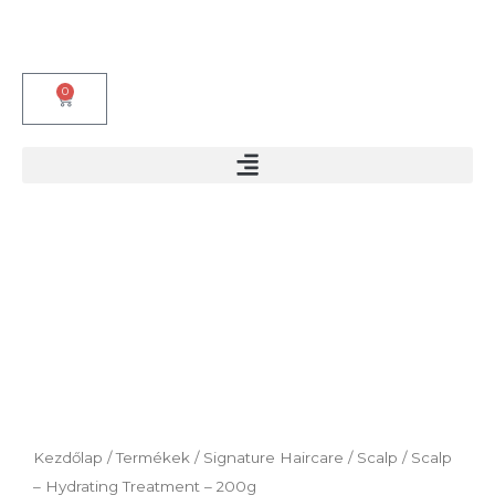
Skip
to
content
0
Kosár
Kezdőlap
/
Termékek
/
Signature Haircare
/
Scalp
/ Scalp
– Hydrating Treatment – 200g