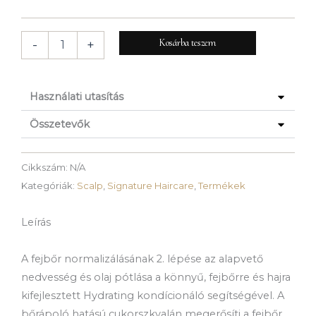
-
200g
mennyiség
Kosárba teszem
-
+
Használati utasítás
Összetevők
Cikkszám:
N/A
Kategóriák:
Scalp
,
Signature Haircare
,
Termékek
Leírás
A fejbőr normalizálásának 2. lépése az alapvető
nedvesség és olaj pótlása a könnyű, fejbőrre és hajra
kifejlesztett Hydrating kondícionáló segítségével. A
bőrápoló hatású cukorszkvalán megerősíti a fejbőr