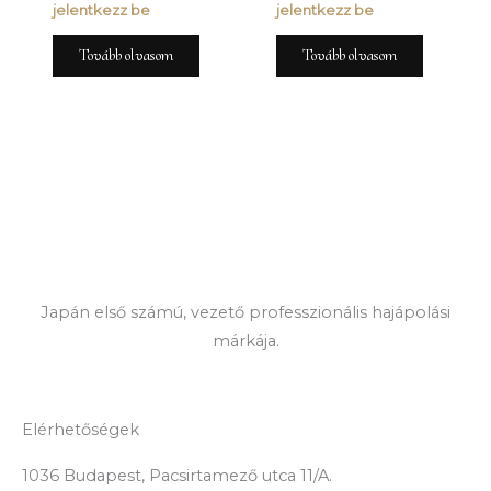
jelentkezz be
jelentkezz be
Tovább olvasom
Tovább olvasom
Japán első számú, vezető professzionális hajápolási
márkája.
Elérhetőségek
1036 Budapest, Pacsirtamező utca 11/A.