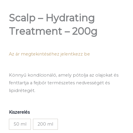
Scalp – Hydrating
Treatment – 200g
Az ár megtekintéséhez jelentkezz be
Könnyű kondícionáló, amely pótolja az olajokat és
fenttartja a fejbőr természetes nedvességét és
lipidrétegét.
Scalp
Kiszerelés
-
Hydrating
50 ml
200 ml
Treatment