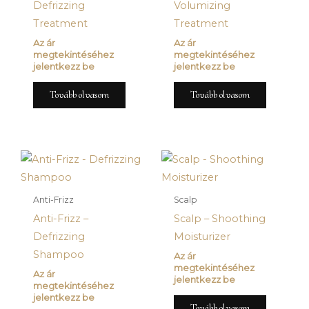
Defrizzing
Volumizing
Treatment
Treatment
Az ár
Az ár
megtekintéséhez
megtekintéséhez
jelentkezz be
jelentkezz be
Tovább olvasom
Tovább olvasom
Anti-Frizz
Scalp
Anti-Frizz –
Scalp – Shoothing
Defrizzing
Moisturizer
Shampoo
Az ár
megtekintéséhez
Az ár
jelentkezz be
megtekintéséhez
jelentkezz be
Tovább olvasom