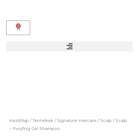
Skip
to
content
0
Kosár
Kezdőlap
/
Termékek
/
Signature Haircare
/
Scalp
/ Scalp
– Puryfing Gel Shampoo