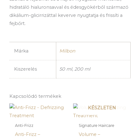
hidratáló hialuronsavval és édesgyökérből származó
dikálium-glicirrizáttal keverve nyugtatja és frissíti a
fejbőrt.
Márka
Milbon
Kiszerelés
50 ml, 200 ml
Kapcsolódó termékek
JELENLEG NINCS
KÉSZLETEN
Anti-Frizz
Signature Haircare
Anti-Frizz –
Volume –