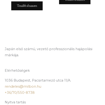
Tovább olvasom
Japán első számú, vezető professzionális hajápolási
márkája.
Elérhetőségek
1036 Budapest, Pacsirtamező utca 11/A.
rendeles@milbon.hu
+36/70/550-8738
Nyitva tartás