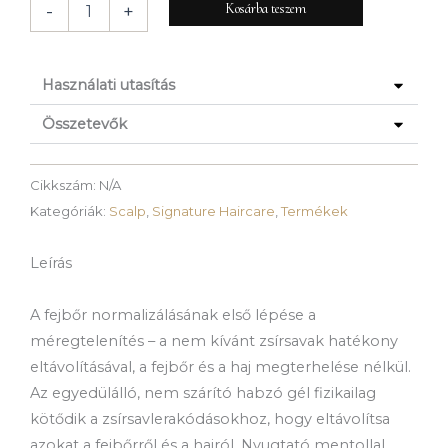
Kosárba teszem
-
+
Használati utasítás
Összetevők
Cikkszám:
N/A
Kategóriák:
Scalp
,
Signature Haircare
,
Termékek
Leírás
A fejbőr normalizálásának első lépése a
méregtelenítés – a nem kívánt zsírsavak hatékony
eltávolításával, a fejbőr és a haj megterhelése nélkül.
Az egyedülálló, nem szárító habzó gél fizikailag
kötődik a zsírsavlerakódásokhoz, hogy eltávolítsa
azokat a fejbőrről és a hajról. Nyugtató mentollal,