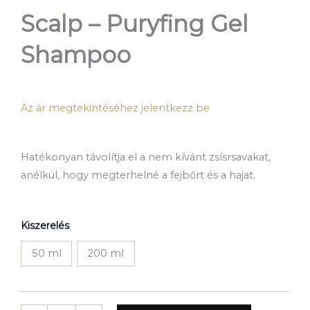
Scalp – Puryfing Gel
Shampoo
Az ár megtekintéséhez jelentkezz be
Hatékonyan távolítja el a nem kívánt zsísrsavakat,
anélkül, hogy megterhelné a fejbőrt és a hajat.
Scalp
Kiszerelés
-
Puryfing
50 ml
200 ml
Gel
Shampoo
mennyiség