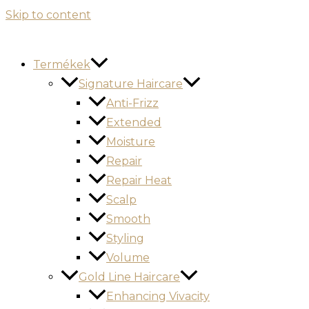
Skip to content
Termékek
Signature Haircare
Anti-Frizz
Extended
Moisture
Repair
Repair Heat
Scalp
Smooth
Styling
Volume
Gold Line Haircare
Enhancing Vivacity